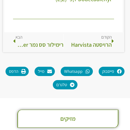
הקודם
הבא
הרויסטה Harvista
רימילור סס נמר RimiLur Sas Hanamer
פייסבוק
Whatsapp
מייל
הדפס
טלגרם
מזיקים