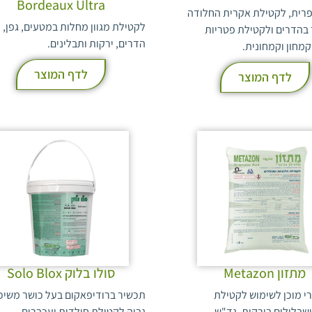
Bordeaux Ultra
פרית, לקטילת אקרית החלודה
לקטילת מגוון מחלות במטעים, גפן,
בהדרים ולקטילת פטריות
הדרים, ירקות ותבלינים.
מחון וקמחונית.
לדף המוצר
לדף המוצר
מתזון Metazon
סולו בלוק Solo Blox
רי מוכן לשימוש לקטילת
תכשיר ברודיפאקום בעל כושר משיכ
ושבלולים בירקות, גד"ש,
גבוה לקטילת חולדות ועכברים.