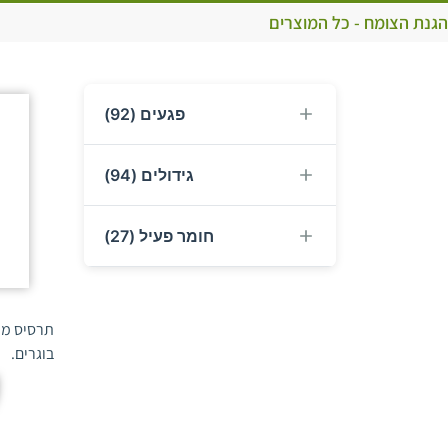
הגנת הצומח - כל המוצרים
פגעים (92)
גידולים (94)
חומר פעיל (27)
אגרוטיס
(2)
אנרסיה (עש המשמש)
(2)
אבוקדו
(2)
אקריות קורים
(1)
תרסיס מו
אבטיח
(5)
אקרית אדומה מצויה
(2)
בוגרים.
1-MCP
(1)
אגוזי אדמה
(1)
אקרית אירופית
(2)
Acequinocyl
(1)
אגס
(6)
אקרית החלודה
(1)
Ammonium acetate
(2)
אדמונית
(1)
אקרית החלודה של ההדר
(1)