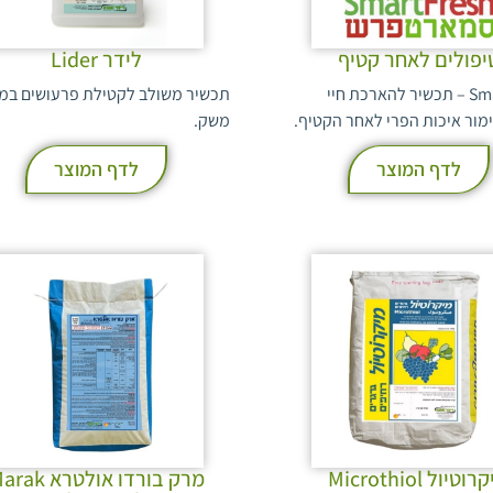
יפולים לאחר קטיף
לידר Lider
SmartFresh – תכשיר להארכת חיי
תכשיר משולב לקטילת פרעושים במב
מור איכות הפרי לאחר הקטיף.
משק.
לדף המוצר
לדף המוצר
וטיול Microthiol
מרק בורדו אולטרא k