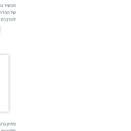
עש התמר הקטן
(1)
תכשיר גו
סלרי
(1)
עש התפוח
(1)
של ההדר 
עגבנייה
(13)
להדברת ק
עש לב הכרוב
(1)
עירית
(4)
עש קליפת ההדר
(1)
עצי פרי
(1)
פוזריום של המלפפון
(1)
פטרוזיליה
(3)
פנדור תות השדה
(1)
פטרוסילינון
(1)
פרודניה
(3)
פיטוספורום
(1)
פרעושים
(2)
פלוקס
(2)
פשפש הכותנה
(1)
פלפל
(11)
פשפש הקמח
(1)
פפריקה
(1)
ציקדה ירוקה
(1)
פרח שעווה
(3)
ציקדות
(3)
פרחים
(3)
צרעת השקד
(1)
פתיון גרג
ציפורן
(1)
קימחון
(1)
חלזוניות 