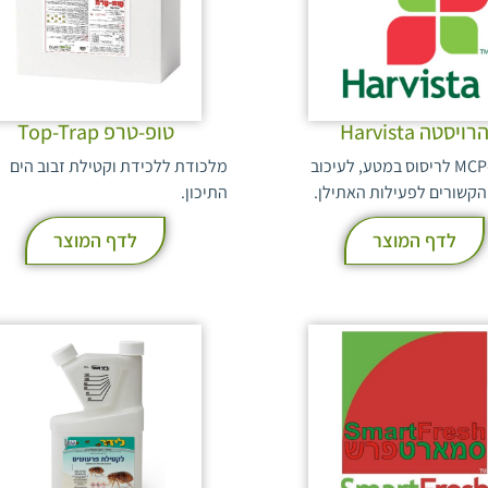
רויסטה Harvista
טופ-טרפ Top-Trap
תכשיר 1-MCP לריסוס במטע, לעיכוב
מלכודת ללכידת וקטילת זבוב הים
הקשורים לפעילות האתילן.
התיכון.
לדף המוצר
לדף המוצר