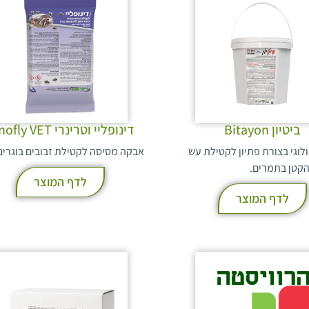
ביטיון Bitayon
דינופליי וטרינרי Dinofly VET
לוגי בצורת פתיון לקטילת עש
אבקה מסיסה לקטילת זבובים בוגרים
קטן בתמרים.
לדף המוצר
לדף המוצר