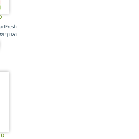
כרפס
(1)
מניעת הכספה
(1)
כרפס עלים
(1)
ניקוד חיידקי
(1)
ט
לימוניום
(1)
נמטודות עפצים
(1)
מטעים
(2)
המדף ושי
סלסול עלים
(1)
מלון
(7)
סס הנמר
(1)
מלפפון
(9)
עין הטווס
(2)
מנגו
(4)
עיקוב פעולת האתילן
(1)
מנטה
(3)
עכברי שדה
(1)
מרווה
(3)
עכברים
(2)
משמש
(9)
ערצבים
(1)
נץ החלב (דוביום)
(1)
עש האשכול
(3)
נקטרינה
(9)
עש החרוב
(1)
סולידגו
(2)
עש הכרוביים
(1)
מיקר
סלק אדום
(1)