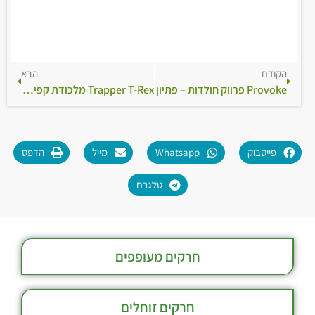
הקודם
הבא
Provoke פרווק חולדות – פתיון
Trapper T-Rex מלכודת קפיץ לחולדות
פייסבוק
Whatsapp
מייל
הדפס
טלגרם
חרקים מעופפים
חרקים זוחלים